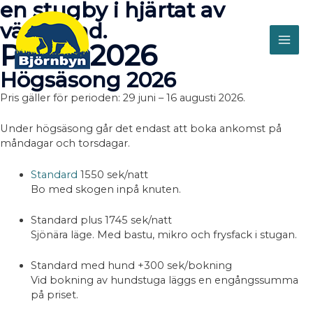
en stugby i hjärtat av
Hoppa
till
värmland.
innehåll
Priser 2026
MAI
Högsäsong 2026
ME
Pris gäller för perioden: 29 juni – 16 augusti 2026.
Under högsäsong går det endast att boka ankomst på
måndagar och torsdagar.
Standard
1550 sek/natt
Bo med skogen inpå knuten.
Standard plus
1745 sek/natt
Sjönära läge. Med bastu, mikro och frysfack i stugan.
Standard med hund
+300 sek/bokning
Vid bokning av hundstuga läggs en engångssumma
på priset.