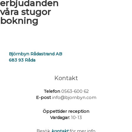
erbjudanden
våra stugor
bokning
Björnbyn Rådastrand AB
683 93 Råda
Kontakt
Telefon
0563-600 62
E-post
info@bjornbyn.com
Öppettider reception
Vardagar:
10-13
Besök
kontakt
för mer info