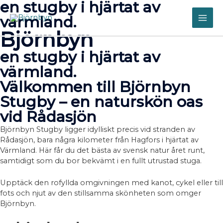
en stugby i hjärtat av
Hoppa
till
värmland.
MAI
innehåll
Björnbyn
ME
en stugby i hjärtat av
värmland.
Välkommen till Björnbyn
Stugby – en naturskön oas
vid Rådasjön
Björnbyn Stugby ligger idylliskt precis vid stranden av
Rådasjön, bara några kilometer från Hagfors i hjärtat av
Värmland. Här får du det bästa av svensk natur året runt,
samtidigt som du bor bekvämt i en fullt utrustad stuga.
Upptäck den rofyllda omgivningen med kanot, cykel eller till
fots och njut av den stillsamma skönheten som omger
Björnbyn.